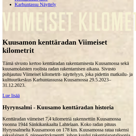
Karhuntassu Näyttely
Kuusamon kenttäradan
Viimeiset
kilometrit
Tämä sivusto kertoo kenttäradan rakentamisesta Kuusamossa sekä
kuusamolaisten roolista radan rakentamisen aikana. Sivusto
pohjautuu Viimeiset kilometrit- näyttelyyn, joka pidettin matkailu- ja
kulttuurikeskus Karhuntassussa Kuusamossa 29.5.2023–
31.12.2023.
Lue lisää
Hyrynsalmi - Kuusamo kenttäradan historia
Kenttäradan viimeiset 7,4 kilometriä rakennettiin Kuusamossa
vuonna 1944 Sänkikankaalta Lahtelaan. Koko radan pituus
Hyrynsalmelta Kuusamoon on 178 km. Kuusamossa rataa rakensi
saksalainen 6. pioneerirykmentti, johon kuului rakentajapataljoonia