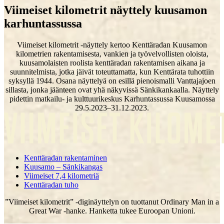
Viimeiset kilometrit näyttely kuusamon
karhuntassussa
Viimeiset kilometrit -näyttely kertoo Kenttäradan Kuusamon
kilometrien rakentamisesta, vankien ja työvelvollisten oloista,
kuusamolaisten roolista kenttäradan rakentamisen aikana ja
suunnitelmista, jotka jäivät toteuttamatta, kun Kenttärata tuhottiin
syksyllä 1944. Osana näyttelyä on esillä pienoismalli Vanttajajoen
sillasta, jonka jäänteen ovat yhä näkyvissä Sänkikankaalla. Näyttely
pidettin matkailu- ja kulttuurikeskus Karhuntassussa Kuusamossa
29.5.2023–31.12.2023.
Kenttäradan rakentaminen
Kuusamo – Sänkikangas
Viimeiset 7,4 kilometriä
Kenttäradan tuho
”Viimeiset kilometrit” -diginäyttelyn on tuottanut Ordinary Man in a
Great War -hanke. Hanketta tukee Euroopan Unioni.